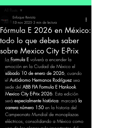
All Posts
Enfoque Revista
All Posts
13 nov 2025
3 min de lectura
Fórmula E 2026 en México:
Entretenimiento
todo lo que debes saber
En Foco
sobre Mexico City E-Prix
Fuera de Foco
La 
Formula E
 volverá a encender la 
Negocios
emoción en la Ciudad de México el 
Good Food
sábado 10 de enero de 2026
, cuando 
el 
Autódromo Hermanos Rodríguez
 sea 
En Corto
sede del 
ABB FIA Formula E Hankook 
zona trending
Mexico City E-Prix 2026
. Esta edición 
será 
especialmente histórica
: marcará 
la 
carrera número 150
 en la historia del 
Campeonato Mundial de monoplazas 
eléctricos, consolidando a México como 