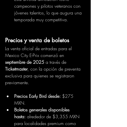
campeones y pilotos veteranos con 
jóvenes talentos, lo que augura una 
temporada muy competitiva.
Precios y venta de boletos
La venta oficial de entradas para el 
Mexico City E-Prix comenzó en 
septiembre de 2025
 a través de 
Ticketmaster
, con la opción de preventa 
exclusiva para quienes se registraron 
previamente. 
Precios Early Bird desde:
 $275 
MXN. 
Boletos generales disponibles 
hasta:
 alrededor de $3,355 MXN 
para localidades premium como 