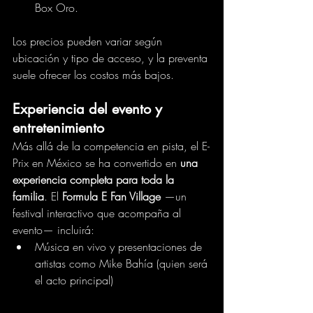
Box Oro.
Los precios pueden variar según 
ubicación y tipo de acceso, y la preventa 
suele ofrecer los costos más bajos.
Experiencia del evento y 
entretenimiento
Más allá de la competencia en pista, el E-
Prix en México se ha convertido en 
una 
experiencia completa para toda la 
familia
. El 
Formula E Fan Village
 —un 
festival interactivo que acompaña al 
evento— incluirá: 
Música en vivo y presentaciones de 
artistas como Mike Bahía (quien será 
el acto principal)