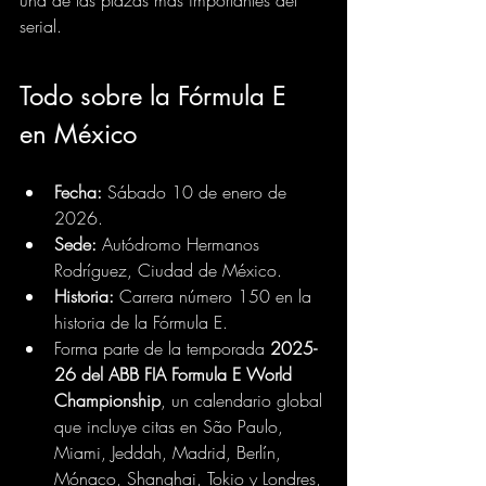
una de las plazas más importantes del 
serial.
Todo sobre la Fórmula E 
en México
Fecha:
 Sábado 10 de enero de 
2026.
Sede:
 Autódromo Hermanos 
Rodríguez, Ciudad de México. 
Historia:
 Carrera número 150 en la 
historia de la Fórmula E. 
Forma parte de la temporada 
2025-
26 del ABB FIA Formula E World 
Championship
, un calendario global 
que incluye citas en São Paulo, 
Miami, Jeddah, Madrid, Berlín, 
Mónaco, Shanghai, Tokio y Londres, 