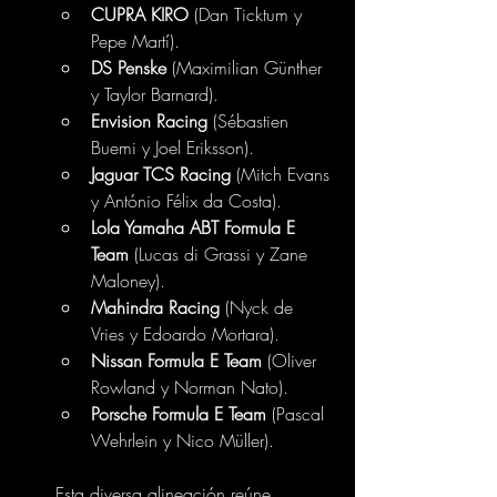
CUPRA KIRO
 (Dan Ticktum y 
Pepe Martí). 
DS Penske
 (Maximilian Günther 
y Taylor Barnard). 
Envision Racing
 (Sébastien 
Buemi y Joel Eriksson). 
Jaguar TCS Racing
 (Mitch Evans 
y António Félix da Costa). 
Lola Yamaha ABT Formula E 
Team
 (Lucas di Grassi y Zane 
Maloney). 
Mahindra Racing
 (Nyck de 
Vries y Edoardo Mortara). 
Nissan Formula E Team
 (Oliver 
Rowland y Norman Nato).
Porsche Formula E Team
 (Pascal 
Wehrlein y Nico Müller).
Esta diversa alineación reúne 