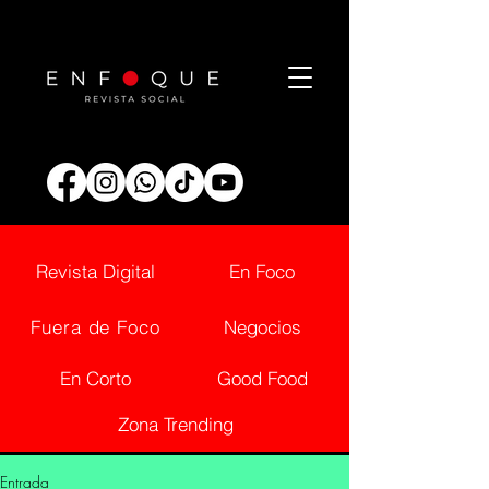
Revista Digital
En Foco
Fuera de Foco
Negocios
En Corto
Good Food
Zona Trending
Entrada