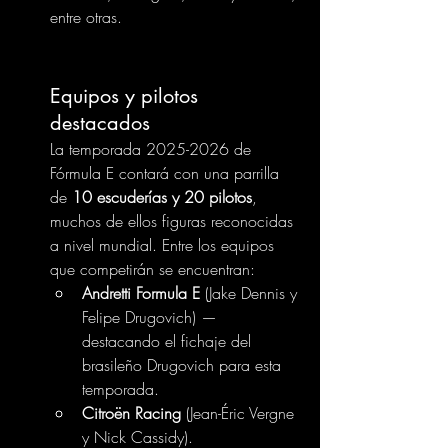
entre otras.
Equipos y pilotos 
destacados
La temporada 2025-2026 de 
Fórmula E contará con una parrilla 
de 
10 escuderías y 20 pilotos
, 
muchos de ellos figuras reconocidas 
a nivel mundial. Entre los equipos 
que competirán se encuentran: 
Andretti Formula E
 (Jake Dennis y 
Felipe Drugovich) — 
destacando el fichaje del 
brasileño Drugovich para esta 
temporada.
Citroën Racing
 (Jean-Éric Vergne 
y Nick Cassidy). 