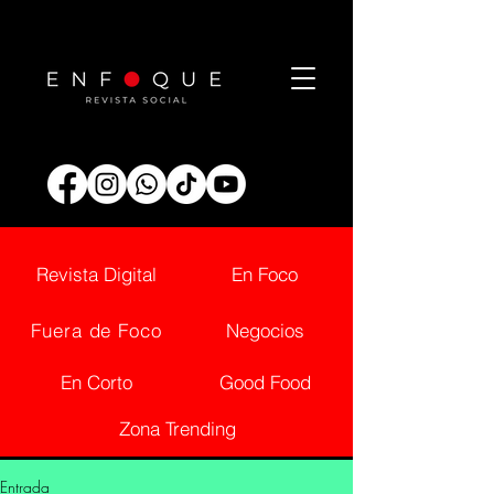
Revista Digital
En Foco
Fuera de Foco
Negocios
En Corto
Good Food
Zona Trending
Entrada