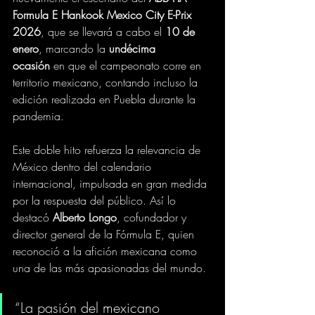
Formula E Hankook Mexico City E-Prix 
2026
, que se llevará a cabo el 
10 de 
enero
, marcando la 
undécima 
ocasión
 en que el campeonato corre en 
territorio mexicano, contando incluso la 
edición realizada en Puebla durante la 
pandemia.
Este doble hito refuerza la relevancia de 
México dentro del calendario 
internacional, impulsada en gran medida 
por la respuesta del público. Así lo 
destacó 
Alberto Longo
, cofundador y 
director general de la Fórmula E, quien 
reconoció a la afición mexicana como 
una de las más apasionadas del mundo.
“La pasión del mexicano 