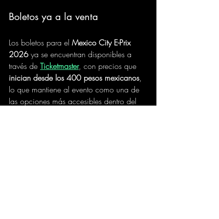
Boletos ya a la venta
Los boletos para el 
Mexico City E-Prix 
2026
 ya se encuentran disponibles a 
través de 
Ticketmaster
, con precios que 
inician desde los 400 pesos mexicanos
, 
lo que mantiene al evento como una de 
las opciones más accesibles dentro del 
automovilismo internacional.
Con una edición histórica en puerta y 
planes de largo plazo en el país, la 
Fórmula E reafirma a 
México como una 
de sus sedes clave
, tanto por su impacto 
deportivo como por la energía de su 
afición.
Formula E
automovilismo
En escena