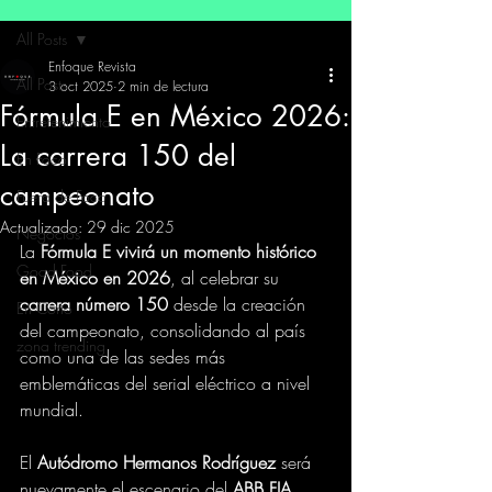
All Posts
Enfoque Revista
All Posts
3 oct 2025
2 min de lectura
Fórmula E en México 2026:
Entretenimiento
La carrera 150 del
En Foco
campeonato
Fuera de Foco
Actualizado:
29 dic 2025
Negocios
La 
Fórmula E vivirá un momento histórico 
Good Food
en México en 2026
, al celebrar su 
carrera número 150
 desde la creación 
En Corto
del campeonato, consolidando al país 
zona trending
como una de las sedes más 
emblemáticas del serial eléctrico a nivel 
mundial.
El 
Autódromo Hermanos Rodríguez
 será 
nuevamente el escenario del 
ABB FIA 