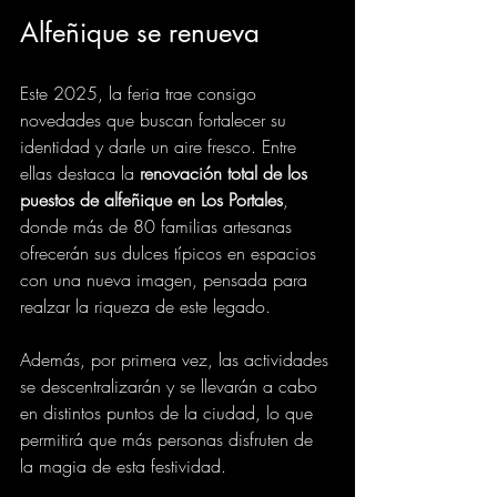
Alfeñique se renueva
Este 2025, la feria trae consigo 
novedades que buscan fortalecer su 
identidad y darle un aire fresco. Entre 
ellas destaca la 
renovación total de los 
puestos de alfeñique en Los Portales
, 
donde más de 80 familias artesanas 
ofrecerán sus dulces típicos en espacios 
con una nueva imagen, pensada para 
realzar la riqueza de este legado.
Además, por primera vez, las actividades 
se descentralizarán y se llevarán a cabo 
en distintos puntos de la ciudad, lo que 
permitirá que más personas disfruten de 
la magia de esta festividad.