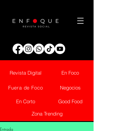
Revista Digital
En Foco
Fuera de Foco
Negocios
En Corto
Good Food
Zona Trending
Entrada