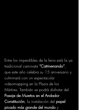
Entre los imperdibles de la feria está la ya 
tradicional caminata 
“Catrinenando”
, 
que este año celebra su 15 aniversario y 
culminará con un espectacular 
videomapping en la Plaza de los 
Mártires. También se podrá disfrutar del 
Pasaje de Muertos en el Andador 
Constitución
, la instalación del 
papel 
picado más grande del mundo
 y 