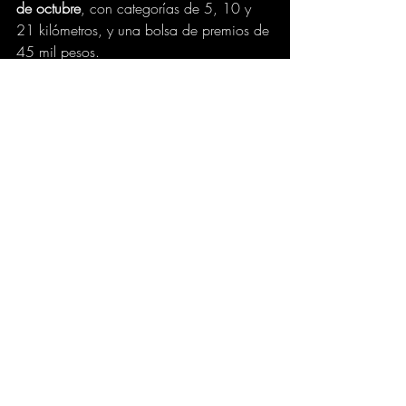
de octubre
, con categorías de 5, 10 y 
21 kilómetros, y una bolsa de premios de 
45 mil pesos.
La 
Feria del Alfeñique 2025
 no solo 
preserva las raíces culturales de Toluca, 
también impulsa su economía local, 
apoya a familias artesanas y consolida a 
la ciudad como un destino turístico clave 
en la temporada de Día de Muertos.
Toluca
Cultura
Entretenimiento
Feria Alfeñique
Alfeñique
zona trending
Entradas recientes
Ver todo