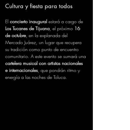
Cultura y fiesta para todos
El 
concierto inaugural
 estará a cargo de 
Los Tucanes de Tijuana
, el próximo 
16 
de octubre
, en la explanada del 
Mercado Juárez, un lugar que recupera 
su tradición como punto de encuentro 
comunitario. A este evento se sumará una 
cartelera musical con artistas nacionales 
e internacionales
, que pondrán ritmo y 
energía a las noches de Toluca.