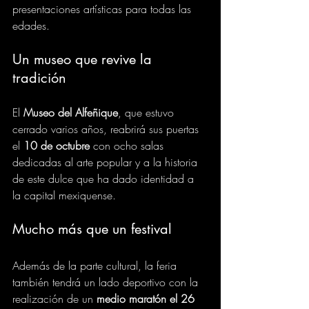
presentaciones artísticas para todas las 
edades.
Un museo que revive la 
tradición
El 
Museo del Alfeñique
, que estuvo 
cerrado varios años, reabrirá sus puertas 
el 
10 de octubre
 con ocho salas 
dedicadas al arte popular y a la historia 
de este dulce que ha dado identidad a 
la capital mexiquense.
Mucho más que un festival
Además de la parte cultural, la feria 
también tendrá un lado deportivo con la 
realización de un 
medio maratón el 26 