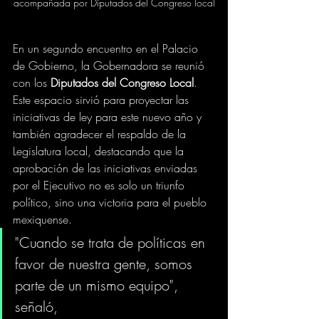
acompañada por Diputados del Congreso local
En un segundo encuentro en el Palacio 
de Gobierno, la Gobernadora se reunió 
con los 
Diputados del Congreso Local
. 
Este espacio sirvió para proyectar las 
iniciativas de ley para este nuevo año y 
también agradecer el respaldo de la 
Legislatura local, destacando que la 
aprobación de las iniciativas enviadas 
por el Ejecutivo no es solo un triunfo 
político, sino una victoria para el pueblo 
mexiquense. 
"Cuando se trata de políticas en 
favor de nuestra gente, somos 
parte de un mismo equipo", 
señaló, 