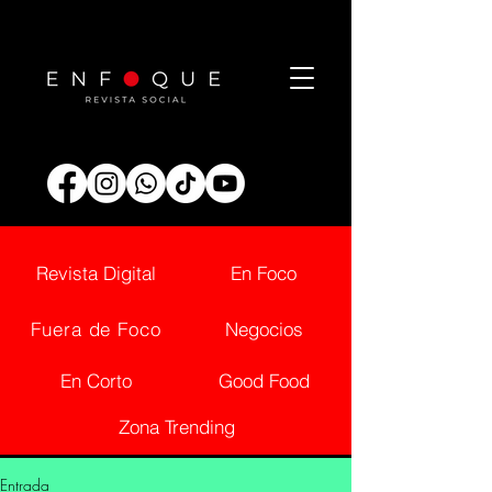
Revista Digital
En Foco
Fuera de Foco
Negocios
En Corto
Good Food
Zona Trending
Entrada