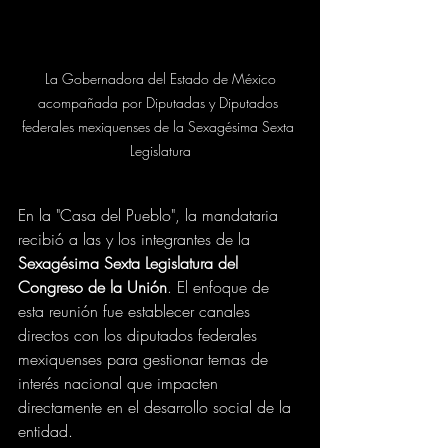
 La Gobernadora del Estado de México 
acompañada por Diputadas y Diputados 
federales mexiquenses de la Sexagésima Sexta 
Legislatura
En la "Casa del Pueblo", la mandataria 
recibió a las y los integrantes de la 
Sexagésima Sexta Legislatura del 
Congreso de la Unión
. El enfoque de 
esta reunión fue establecer canales 
directos con los diputados federales 
mexiquenses para gestionar temas de 
interés nacional que impacten 
directamente en el desarrollo social de la 
entidad.