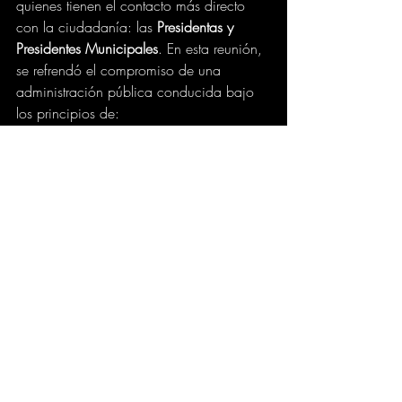
quienes tienen el contacto más directo 
con la ciudadanía: las 
Presidentas y 
Presidentes Municipales
. En esta reunión, 
se refrendó el compromiso de una 
administración pública conducida bajo 
los principios de:
Austeridad republicana.
Transparencia total.
Justicia social.
Un punto destacado de esta reunión fue 
la alineación explícita con la visión de la 
Presidenta de la República, Claudia 
Sheinbaum Pardo
. La Gobernadora 
destacó que el EdoMexl y los municipios 
comparten el modelo de sensibilidad y 
humanismo que emana del gobierno 
federal, consolidando a la Presidenta 