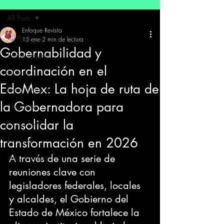
All Posts
Enfoque Revista
All Posts
15 ene
2 min de lectura
Gobernabilidad y
Entretenimiento
coordinación en el
En Foco
EdoMex: La hoja de ruta de
Fuera de Foco
la Gobernadora para
Negocios
consolidar la
Good Food
transformación en 2026
En Corto
A través de una serie de 
zona trending
reuniones clave con 
legisladores federales, locales 
y alcaldes, el Gobierno del 
Estado de México fortalece la 