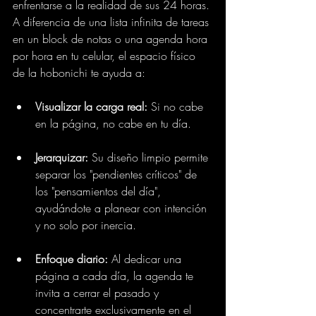
enfrentarse a la realidad de sus 24 horas.
A diferencia de una lista infinita de tareas 
en un block de notas o una agenda hora 
por hora en tu celular, el espacio físico 
de la hobonichi te ayuda a:
Visualizar la carga real:
 Si no cabe 
en la página, no cabe en tu día.
Jerarquizar:
 Su diseño limpio permite 
separar los "pendientes críticos" de 
los "pensamientos del día", 
ayudándote a planear con intención 
y no solo por inercia.
Enfoque diario:
 Al dedicar una 
página a cada día, la agenda te 
invita a cerrar el pasado y 
concentrarte exclusivamente en el 