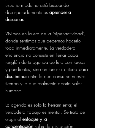
usuario moderno está buscando 
desesperadamente es 
aprender a 
descartar.
Vivimos en la era de la "hiper-actividad", 
donde sentimos que debemos hacerlo 
todo inmediatamente. La verdadera 
eficiencia no consiste en llenar cada 
renglón de tu agenda de lujo con tareas 
y pendientes, sino en tener el criterio para 
discriminar
 entre lo que consume nuestro 
tiempo y lo que realmente aporta valor 
humano.
La agenda es solo la herramienta; el 
verdadero trabajo es mental. Se trata de 
elegir el 
enfoque y la 
concentración
 sobre la distracción 