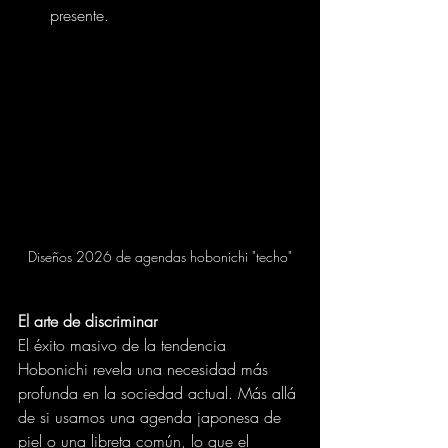
presente.
Diseños 2026 de agendas hobonichi "techo"
El arte de discriminar
El éxito masivo de la tendencia 
Hobonichi revela una necesidad más 
profunda en la sociedad actual. Más allá 
de si usamos una agenda japonesa de 
piel o una libreta común, lo que el 