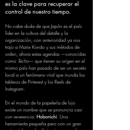
es la clave para recuperar el 
control de nuestro tiempo.
No cabe duda de que Japón es el país 
líder en la cultura del detalle y la 
organización, con anterioridad ya nos 
trajo a Marie Kondo y sus métodos de 
orden, ahora estas agendas —conocidas 
como 
Techo
— que tienen su origen en el 
mismo país han pasado de ser un secreto 
local a un fenómeno viral que inunda los 
tableros de Pinterest y los Reels de 
Instagram.
En el mundo de la papelería de lujo 
existe un nombre que se pronuncia casi 
con reverencia: 
Hobonichi
. Una 
herramienta pequeña pero con un gran 