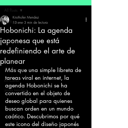
All Posts
Kristhofer Mendez
All Posts
13 ene
3 min de lectura
Hobonichi: La agenda
Entretenimiento
japonesa que está
En Foco
redefiniendo el arte de
Fuera de Foco
planear
Negocios
Más que una simple libreta de 
Good Food
tareas viral en internet, la 
En Corto
agenda Hobonichi se ha 
zona trending
convertido en el objeto de 
deseo global para quienes 
buscan orden en un mundo 
caótico. Descubrimos por qué 
este icono del diseño japonés 