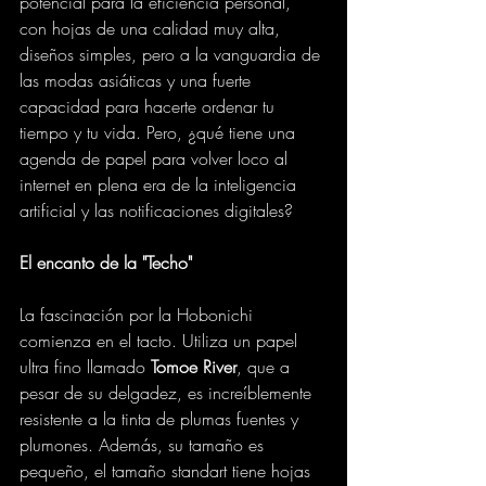
potencial para la eficiencia personal, 
con hojas de una calidad muy alta, 
diseños simples, pero a la vanguardia de 
las modas asiáticas y una fuerte 
capacidad para hacerte ordenar tu 
tiempo y tu vida. Pero, ¿qué tiene una 
agenda de papel para volver loco al 
internet en plena era de la inteligencia 
artificial y las notificaciones digitales?
El encanto de la "Techo"
La fascinación por la Hobonichi 
comienza en el tacto. Utiliza un papel 
ultra fino llamado 
Tomoe River
, que a 
pesar de su delgadez, es increíblemente 
resistente a la tinta de plumas fuentes y 
plumones. Además, su tamaño es 
pequeño, el tamaño standart tiene hojas 