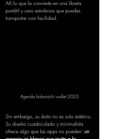
A6 lo que la convierte en una libreta 
portátil y cero estorbosa que puedes 
transportar con facilidad.
Agenda hobonichi wallet 2023
Sin embargo, su éxito no es solo estético. 
Su diseño cuadriculado y minimalista 
ofrece algo que las apps no pueden: 
un 
espacio en blanco que invita a la 