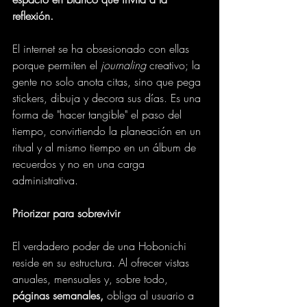
reflexión.
El internet se ha obsesionado con ellas 
porque permiten el 
journaling
 creativo; la 
gente no solo anota citas, sino que pega 
stickers, dibuja y decora sus días. Es una 
forma de "hacer tangible" el paso del 
tiempo, convirtiendo la planeación en un 
ritual y al mismo tiempo en un álbum de 
recuerdos y no en una carga 
administrativa.
Priorizar para sobrevivir
El verdadero poder de una Hobonichi 
reside en su estructura. Al ofrecer vistas 
anuales, mensuales y, sobre todo, 
páginas semanales, 
obliga al usuario a 