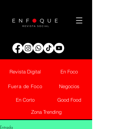
Revista Digital
En Foco
Fuera de Foco
Negocios
En Corto
Good Food
Zona Trending
Entrada