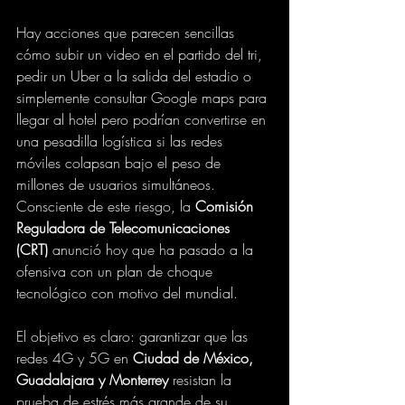
Hay acciones que parecen sencillas 
cómo subir un video en el partido del tri, 
pedir un Uber a la salida del estadio o 
simplemente consultar Google maps para 
llegar al hotel pero podrían convertirse en 
una pesadilla logística si las redes 
móviles colapsan bajo el peso de 
millones de usuarios simultáneos. 
Consciente de este riesgo, la 
Comisión 
Reguladora de Telecomunicaciones 
(CRT)
 anunció hoy que ha pasado a la 
ofensiva con un plan de choque 
tecnológico con motivo del mundial.
El objetivo es claro: garantizar que las 
redes 4G y 5G en 
Ciudad de México, 
Guadalajara y Monterrey
 resistan la 
prueba de estrés más grande de su 