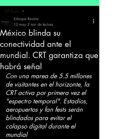
All Posts
Enfoque Revista
All Posts
12 may
2 min de lectura
México blinda su
Entretenimiento
conectividad ante el
En Foco
mundial. CRT garantiza que
Fuera de Foco
habrá señal
Negocios
Con una marea de 5.5 millones 
Good Food
de visitantes en el horizonte, la 
En Corto
CRT activa por primera vez el 
zona trending
"espectro temporal". Estadios, 
aeropuertos y fan fests serán 
blindados para evitar el 
colapso digital durante el 
mundial