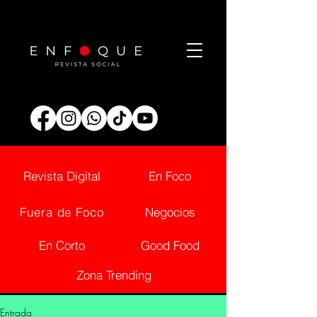
Revista Digital
En Foco
Fuera de Foco
Negocios
En Corto
Good Food
Zona Trending
Entrada