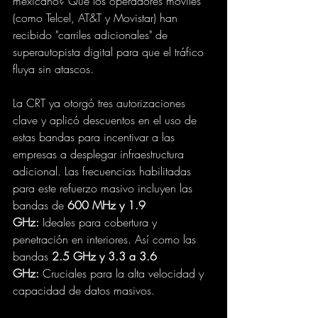
mexicano? Que los operadores móviles 
(como Telcel, AT&T y Movistar) han 
recibido "carriles adicionales" de 
superautopista digital para que el tráfico 
fluya sin atascos.
La CRT ya otorgó tres autorizaciones 
clave y aplicó descuentos en el uso de 
estas bandas para incentivar a las 
empresas a desplegar infraestructura 
adicional. Las frecuencias habilitadas 
para este refuerzo masivo incluyen las 
bandas de 
600 MHz y 1.9 
GHz:
 Ideales para cobertura y 
penetración en interiores. Así como las 
bandas 
2.5 GHz y 3.3 a 3.6 
GHz:
 Cruciales para la alta velocidad y 
capacidad de datos masivos.