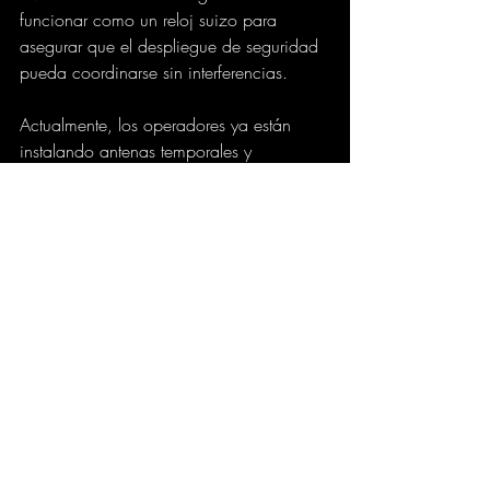
funcionar como un reloj suizo para 
asegurar que el despliegue de seguridad 
pueda coordinarse sin interferencias.
Actualmente, los operadores ya están 
instalando antenas temporales y 
soluciones de microceldas en los estadios 
para anticiparse a los patrones de 
demanda que, como sabemos, se 
disparan en el momento en que cae el 
primer gol.
El Mundial 2026 será la prueba de 
fuego definitiva para la infraestructura 
digital de México. La activación del 
espectro temporal es una medida audaz 
y necesaria que demuestra que no 
queremos que el país se quede "en 