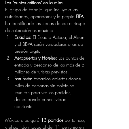
Los "puntos críticos" en la mira
El grupo de trabajo, que incluye a las 
autoridades, operadores y la propia 
FIFA
, 
ha identificado las zonas donde el riesgo 
de saturación es máximo:
Estadios:
 El Estadio Azteca, el Akron 
y el BBVA serán verdaderas ollas de 
presión digital.
Aeropuertos y Hoteles:
 Los puntos de 
entrada y descanso de los más de 5 
millones de turistas previstos.
Fan Fests:
 Espacios abiertos donde 
miles de personas sin boleto se 
reunirán para ver los partidos, 
demandando conectividad 
constante.
México albergará 
13 partidos
 del torneo, 
y el partido inaugural del 11 de junio en 