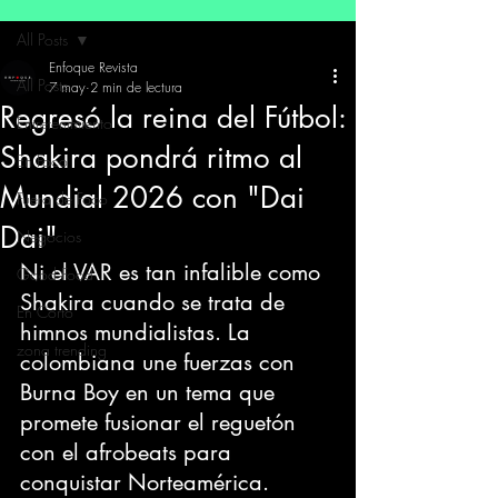
All Posts
Enfoque Revista
All Posts
7 may
2 min de lectura
Regresó la reina del Fútbol:
Entretenimiento
Shakira pondrá ritmo al
En Foco
Mundial 2026 con "Dai
Fuera de Foco
Dai"
Negocios
Ni el VAR es tan infalible como 
Good Food
Shakira cuando se trata de 
En Corto
himnos mundialistas. La 
zona trending
colombiana une fuerzas con 
Burna Boy en un tema que 
promete fusionar el reguetón 
con el afrobeats para 
conquistar Norteamérica.