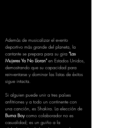
Además de musicalizar el evento 
deportivo más grande del planeta, la 
cantante se prepara para su gira 
"Las 
Mujeres Ya No Lloran"
 en Estados Unidos, 
demostrando que su capacidad para 
reinventarse y dominar las listas de éxitos 
sigue intacta.
Si alguien puede unir a tres países 
anfitriones y a todo un continente con 
una canción, es Shakira. La elección de 
Burna Boy
 como colaborador no es 
casualidad; es un guiño a la 