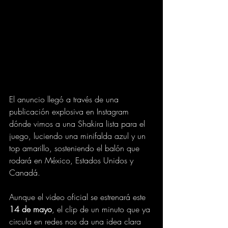
El anuncio llegó a través de una 
publicación explosiva en Instagram 
dónde vimos a una Shakira lista para el 
juego, luciendo una minifalda azul y un 
top amarillo, sosteniendo el balón que 
rodará en México, Estados Unidos y 
Canadá.
Aunque el video oficial se estrenará este 
14 de mayo
, el clip de un minuto que ya 
circula en redes nos da una idea clara 