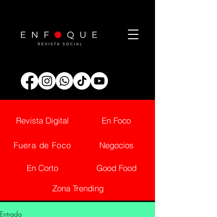
Revista Digital
En Foco
Fuera de Foco
Negocios
En Corto
Good Food
Zona Trending
Entrada