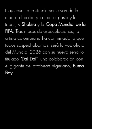
Hay cosas que simplemente van de la 
mano: el balón y la red, el pasto y los 
tacos, y 
Shakira
 y la 
Copa Mundial de la 
FIFA
. Tras meses de especulaciones, la 
artista colombiana ha confirmado lo que 
todos sospechábamos: será la voz oficial 
del Mundial 2026 con su nuevo sencillo 
titulado 
"Dai Dai"
, una colaboración con 
el gigante del afrobeats nigeriano, 
Burna 
Boy
.