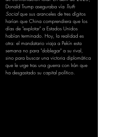
Donald Trump aseguraba vía 
Truth 
Social
 que sus aranceles de tres dígitos 
harían que China comprendiera que los 
días de "explotar" a Estados Unidos 
habían terminado. Hoy, la realidad es 
otra: el mandatario viaja a Pekín esta 
semana no para "doblegar" a su rival, 
sino para buscar una victoria diplomática 
que le urge tras una guerra con Irán que 
ha desgastado su capital político.