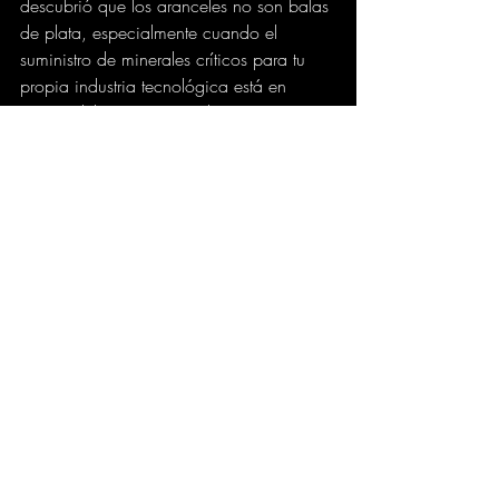
descubrió que los aranceles no son balas 
de plata, especialmente cuando el 
suministro de minerales críticos para tu 
propia industria tecnológica está en 
manos del "enemigo". Si logra regresar 
de Pekín con acuerdos mínimos y un 
compromiso de ayuda en el Golfo 
Pérsico, podrá venderlo como un triunfo 
de estabilidad. Si no, China habrá 
demostrado que el tiempo y la paciencia 
estratégica vencen a la grandilocuencia.
trump
china
musk
elon
donald
tim cook
aranceles
xi jiping
pekin
Negocios
Entradas recientes
Ver todo