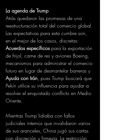
La agenda de Trump
Atrás quedaron las promesas de una 
reestructuración total del comercio global. 
Las expectativas para esta cumbre son, 
en el mejor de los casos, discretas: 
Acuerdos específicos 
para la exportación 
de frijol, carne de res y aviones Boeing, 
mecanismos para administrar el comercio 
futuro en lugar de desmantelar barreras y 
Ayuda con Irán
, pues Trump buscará que 
Pekín utilice su influencia para ayudar a 
resolver el enquistado conflicto en Medio 
Oriente.
Mientras Trump lidiaba con fallos 
judiciales internos que invalidaron varios 
de sus aranceles, China jugó sus cartas 
con discreción y firmeza. La restricción 