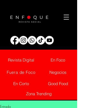
Revista Digital
En Foco
Fuera de Foco
Negocios
En Corto
Good Food
Zona Trending
Entrada