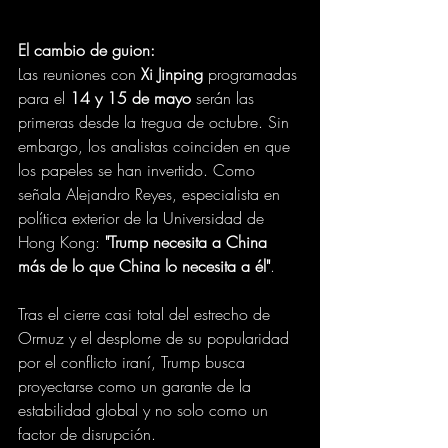
El cambio de guion:
Las reuniones con 
Xi Jinping
 programadas 
para el 
14 y 15 de mayo
 serán las 
primeras desde la tregua de octubre. Sin 
embargo, los analistas coinciden en que 
los papeles se han invertido. Como 
señala Alejandro Reyes, especialista en 
política exterior de la Universidad de 
Hong Kong: 
"Trump necesita a China 
más de lo que China lo necesita a él"
.
Tras el cierre casi total del estrecho de 
Ormuz y el desplome de su popularidad 
por el conflicto iraní, Trump busca 
proyectarse como un garante de la 
estabilidad global y no solo como un 
factor de disrupción.