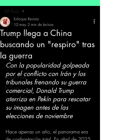
All Posts
Enfoque Revista
All Posts
12 may
2 min de lectura
Trump llega a China
Entretenimiento
buscando un "respiro" tras
En Foco
la guerra
Fuera de Foco
Con la popularidad golpeada 
Negocios
por el conflicto con Irán y los 
Good Food
tribunales frenando su guerra 
En Corto
comercial, Donald Trump 
aterriza en Pekín para rescatar 
zona trending
su imagen antes de las 
elecciones de noviembre
Hace apenas un año, el panorama era 
de confrontación total. En abril de 2025, 