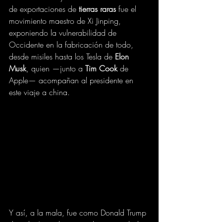
de exportaciones de 
tierras raras
 fue el 
movimiento maestro de Xi Jinping, 
exponiendo la vulnerabilidad de 
Occidente en la fabricación de todo, 
desde misiles hasta los Tesla de 
Elon 
Musk
, quien —junto a 
Tim Cook
 de 
Apple— acompañan al presidente en 
este viaje a china.
Y así, a la mala, fue como
Donald Trump 