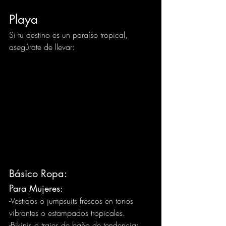
Playa
Si tu destino es un paraíso tropical, 
asegúrate de llevar:
Básico Ropa:
Para Mujeres: 
-Vestidos o jumpsuits frescos en tonos 
vibrantes o estampados tropicales. 
-Bikinis o trajes de baño de tendencia: 