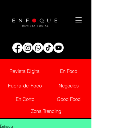
Revista Digital
En Foco
Fuera de Foco
Negocios
En Corto
Good Food
Zona Trending
Entrada