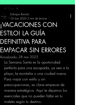
All Posts
Enfoque Revista
All Posts
12 mar 2025
2 min de lectura
¡VACACIONES CON
Entretenimiento
ESTILO! LA GUÍA
En Foco
DEFINITIVA PARA
Fuera de Foco
EMPACAR SIN ERRORES
Negocios
Actualizado:
28 mar 2025
Good Food
La Semana Santa es la oportunidad 
En Corto
perfecta para una escapada, ya sea a la 
playa, la montaña o una ciudad nueva. 
zona trending
Para viajar con estilo y sin 
preocupaciones, es clave empacar de 
manera estratégica. Aquí te dejamos los 
esenciales que no pueden faltar en tu 
maleta según tu destino. 