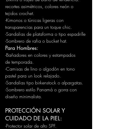
recortes asimétricos, colores neón o 
tejidos crochet. 
-Kimonos o túnicas ligeras con 
transparencias para un toque chic. 
-Sandalias de plataforma o tipo espadrille 
-Sombrero de rafia o bucket hat. 
Para Hombres: 
-Bañadores en colores y estampados 
de temporada. 
-Camisas de lino o algodón en tono 
pastel para un look relajado. 
-Sandalias tipo birkenstock o alpargatas. 
-Sombrero estilo Panamá o gorra con 
diseño minimalista. 
PROTECCIÓN SOLAR Y 
CUIDADO DE LA PIEL: 
-Protector solar de alto SPF.