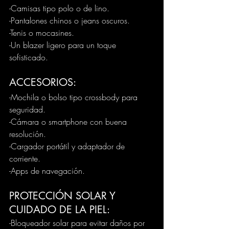
-Camisas tipo polo o de lino. 
-Pantalones chinos o jeans oscuros. 
-Tenis o mocasines. 
-Un blazer ligero para un toque 
sofisticado. 
ACCESORIOS: 
-Mochila o bolso tipo crossbody para 
seguridad. 
-Cámara o smartphone con buena 
resolución. 
-Cargador portátil y adaptador de 
corriente. 
-Apps de navegación.
PROTECCIÓN SOLAR Y 
CUIDADO DE LA PIEL: 
-Bloqueador solar para evitar daños por 