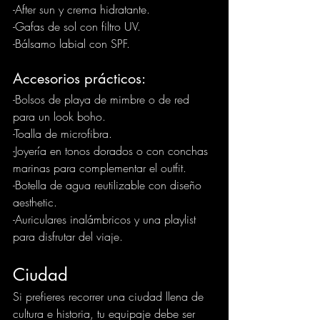
-After sun y crema hidratante.
-Gafas de sol con filtro UV.
-Bálsamo labial con SPF.
Accesorios prácticos:
-Bolsos de playa de mimbre o de red 
para un look boho. 
-Toalla de microfibra. 
-Joyería en tonos dorados o con conchas 
marinas para complementar el outfit. 
-Botella de agua reutilizable con diseño 
aesthetic. 
-Auriculares inalámbricos y una playlist 
para disfrutar del viaje.
Ciudad
Si prefieres recorrer una ciudad llena de 
cultura e historia, tu equipaje debe ser 