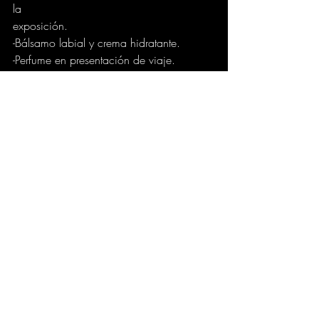
la 
exposición. 
-Bálsamo labial y crema hidratante. 
-Perfume en presentación de viaje. 
Empacar de manera inteligente te 
permitirá disfrutar al máximo de tu 
descanso sin preocupaciones. ¿Listo para 
tu próxima aventura de Semana Santa? 
¡Prepara tu maleta y disfruta al máximo! 