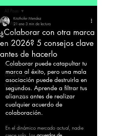
All Posts
Kristhofer Mendez
All Posts
21 ene
3 min de lectura
¿Colaborar con otra marca
Entretenimiento
en 2026? 5 consejos clave
En Foco
antes de hacerlo
Fuera de Foco
Colaborar puede catapultar tu 
Negocios
marca al éxito, pero una mala 
Good Food
asociación puede destruirla en 
En Corto
segundos. Aprende a filtrar tus 
alianzas antes de realizar 
zona trending
cualquier acuerdo de 
colaboración.
En el dinámico mercado actual, nadie 
crece solo. Los 
acuerdos de 