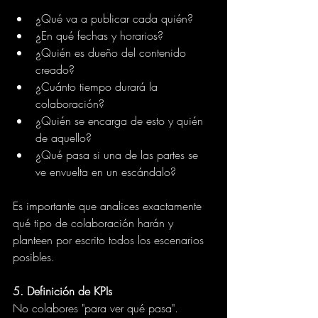
¿Qué va a publicar cada quién?
¿En qué fechas y horarios?
¿Quién es dueño del contenido 
creado?
¿Cuánto tiempo durará la 
colaboración?
¿Quién se encarga de esto y quién 
de aquello?
¿Qué pasa si una de las partes se 
ve envuelta en un escándalo?
Es importante que analices exactamente 
qué tipo de colaboración harán y 
planteen por escrito todos los escenarios 
posibles.
5. Definición de KPIs
No colabores "para ver qué pasa". 