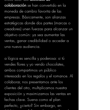
colaboración
 se han convertido en la 
moneda de cambio favorita de las 
empresas. Básicamente, son alianzas 
estratégicas donde dos partes (marcas o 
creadores) unen fuerzas para alcanzar un 
objetivo común: ya sea aumentar las 
ventas, ganar credibilidad o acceder a 
una nueva audiencia.
a lógica es sencilla y poderosa: si tú 
vendes flores y yo vendo chocolates, 
ambos compartimos un público 
interesado en los regalos y el romance. Al 
colaborar, nos presentamos ante los 
clientes del otro, multiplicamos nuestra 
exposición y maximizamos las ventas en 
fechas clave. Suena como el plan 
perfecto, ¿cierto? Sin embargo, en 