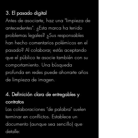
3. El pasado digital
Antes de asociarte, haz una "limpieza de 
antecedentes". ¿Esta marca ha tenido 
problemas legales? ¿Sus responsables 
han hecho comentarios polémicos en el 
pasado? Al colaborar, estás aceptando 
que el público te asocie también con su 
comportamiento. Una búsqueda 
profunda en redes puede ahorrarte años 
de limpieza de imagen.
4. Definición clara de entregables y 
contratos
Las colaboraciones "de palabra" suelen 
terminar en conflictos. Establece un 
documento (aunque sea sencillo) que 
detalle: