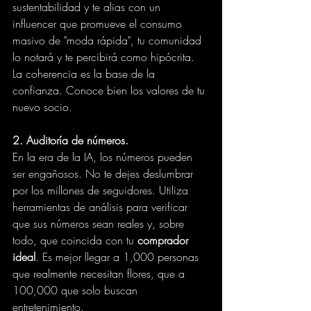
sustentabilidad y te alias con un 
influencer que promueve el consumo 
masivo de "moda rápida", tu comunidad 
lo notará y te percibirá como hipócrita. 
La coherencia es la base de la 
confianza. Conoce bien los valores de tu 
nuevo socio.
2. Auditoría de números.
En la era de la IA, los números pueden 
ser engañosos. No te dejes deslumbrar 
por los millones de seguidores. Utiliza 
herramientas de análisis para verificar 
que sus números sean reales y, sobre 
todo, que coincida con tu 
comprador 
ideal
. Es mejor llegar a 1,000 personas 
que realmente necesitan flores, que a 
100,000 que solo buscan 
entretenimiento.