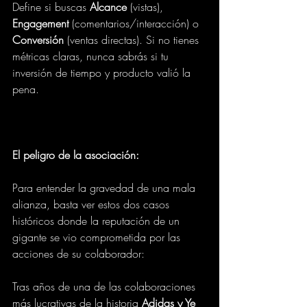
Define si buscas 
Alcance
 (vistas), 
Engagement
 (comentarios/interacción) o 
Conversión
 (ventas directas). Si no tienes 
métricas claras, nunca sabrás si tu 
inversión de tiempo y producto valió la 
pena.
El peligro de la asociación:
Para entender la gravedad de una mala 
alianza, basta ver estos dos casos 
históricos donde la reputación de un 
gigante se vio comprometida por las 
acciones de su colaborador:
Tras años de una de las colaboraciones 
más lucrativas de la historia 
Adidas y Ye 