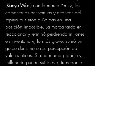
(Kanye West) 
con la marca Yeezy, los 
comentarios antisemitas y erráticos del 
rapero pusieron a Adidas en una 
posición imposible. La marca tardó en 
reaccionar y terminó perdiendo millones 
en inventario y, lo más grave, sufrió un 
golpe durísimo en su percepción de 
valores éticos. Si una marca gigante y 
millonaria puede sufrir esto, tu negocio 
también.