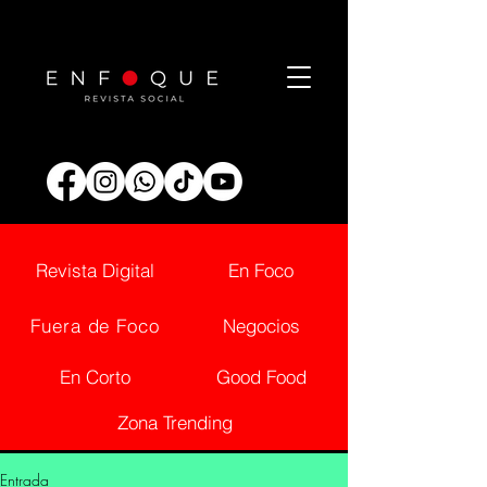
Revista Digital
En Foco
Fuera de Foco
Negocios
En Corto
Good Food
Zona Trending
Entrada